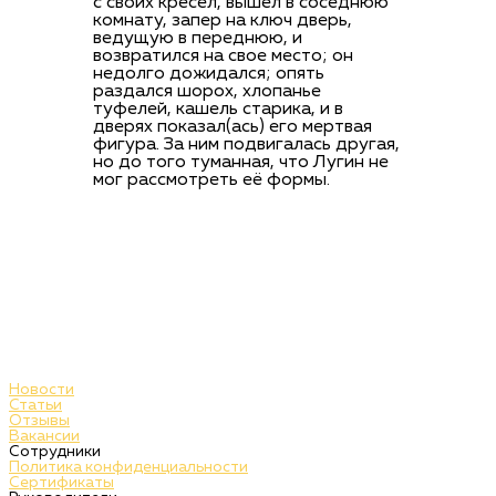
с своих кресел, вышел в соседнюю
комнату, запер на ключ дверь,
ведущую в переднюю, и
возвратился на свое место; он
недолго дожидался; опять
раздался шорох, хлопанье
туфелей, кашель старика, и в
дверях показал(ась) его мертвая
фигура. За ним подвигалась другая,
но до того туманная, что Лугин не
мог рассмотреть её формы.
Новости
Статьи
Отзывы
Вакансии
Сотрудники
Политика конфиденциальности
Сертификаты