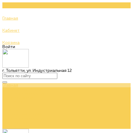
Главная
Кабинет
Корзина
Войти
г. Тольятти, ул. Индустриальная 12
Главная
Каталог бижутерии
О нас и наших брендах
Доставка и оплата
Контакты
...
Главная
Каталог бижутерии
О нас и наших брендах
Доставка и оплата
Контакты