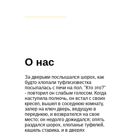
ПЕРЕЙТИ В КАТАЛОГ
О нас
За дверьми послышался шорох, как
будто хлопали туфли;известка
посыпалась с печи на пол. "Кто это?"
- повторил он слабым голосом. Когда
наступила полночь, он встал с своих
кресел, вышел в соседнюю комнату,
запер на ключ дверь, ведущую в
переднюю, и возвратился на свое
место; он недолго дожидался; опять
раздался шорох, хлопанье туфелей,
кашель старика, и в дверях