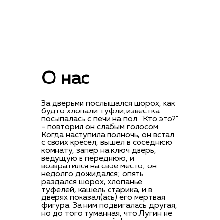
ПЕРЕЙТИ В КАТАЛОГ
О нас
За дверьми послышался шорох, как
будто хлопали туфли;известка
посыпалась с печи на пол. "Кто это?"
- повторил он слабым голосом.
Когда наступила полночь, он встал
с своих кресел, вышел в соседнюю
комнату, запер на ключ дверь,
ведущую в переднюю, и
возвратился на свое место; он
недолго дожидался; опять
раздался шорох, хлопанье
туфелей, кашель старика, и в
дверях показал(ась) его мертвая
фигура. За ним подвигалась другая,
но до того туманная, что Лугин не