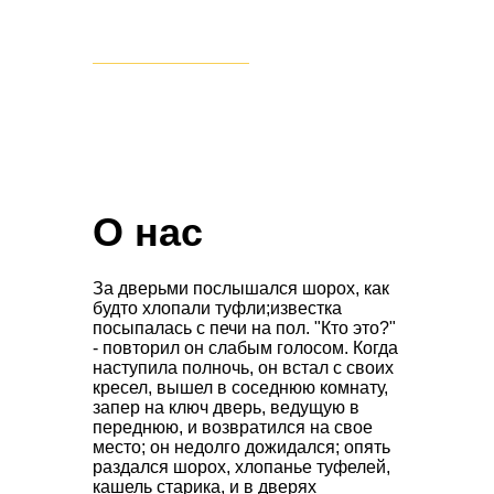
ПЕРЕЙТИ В КАТАЛОГ
О нас
За дверьми послышался шорох, как
будто хлопали туфли;известка
посыпалась с печи на пол. "Кто это?"
- повторил он слабым голосом. Когда
наступила полночь, он встал с своих
кресел, вышел в соседнюю комнату,
запер на ключ дверь, ведущую в
переднюю, и возвратился на свое
место; он недолго дожидался; опять
раздался шорох, хлопанье туфелей,
кашель старика, и в дверях