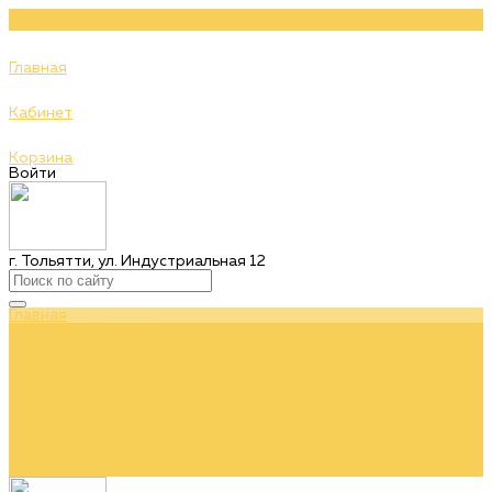
Главная
Кабинет
Корзина
Войти
г. Тольятти, ул. Индустриальная 12
Главная
Каталог бижутерии
О нас и наших брендах
Доставка и оплата
Контакты
...
Главная
Каталог бижутерии
О нас и наших брендах
Доставка и оплата
Контакты