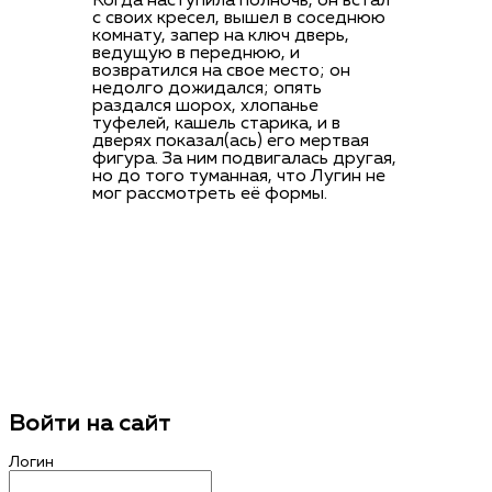
Когда наступила полночь, он встал
с своих кресел, вышел в соседнюю
комнату, запер на ключ дверь,
ведущую в переднюю, и
возвратился на свое место; он
недолго дожидался; опять
раздался шорох, хлопанье
туфелей, кашель старика, и в
дверях показал(ась) его мертвая
фигура. За ним подвигалась другая,
но до того туманная, что Лугин не
мог рассмотреть её формы.
Войти на сайт
Логин