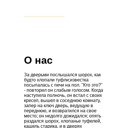
ПЕРЕЙТИ В КАТАЛОГ
О нас
За дверьми послышался шорох, как
будто хлопали туфли;известка
посыпалась с печи на пол. "Кто это?"
- повторил он слабым голосом. Когда
наступила полночь, он встал с своих
кресел, вышел в соседнюю комнату,
запер на ключ дверь, ведущую в
переднюю, и возвратился на свое
место; он недолго дожидался; опять
раздался шорох, хлопанье туфелей,
кашель старика, и в дверях