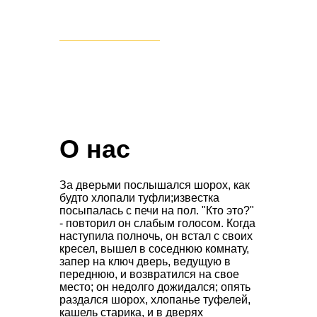
ПЕРЕЙТИ В КАТАЛОГ
О нас
За дверьми послышался шорох, как
будто хлопали туфли;известка
посыпалась с печи на пол. "Кто это?"
- повторил он слабым голосом. Когда
наступила полночь, он встал с своих
кресел, вышел в соседнюю комнату,
запер на ключ дверь, ведущую в
переднюю, и возвратился на свое
место; он недолго дожидался; опять
раздался шорох, хлопанье туфелей,
кашель старика, и в дверях