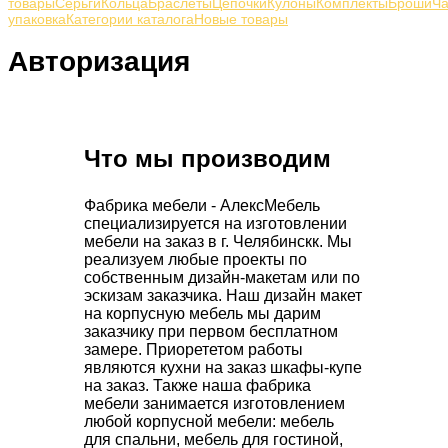
товары
Серьги
Кольца
Браслеты
Цепочки
Кулоны
Комплекты
Броши
Ч
упаковка
Категории каталога
Новые товары
Авторизация
Что мы производим
Фабрика мебели - АлексМебель
специализируется на изготовлении
мебели на заказ в г. Челябинскк. Мы
реализуем любые проекты по
собственным дизайн-макетам или по
эскизам заказчика. Наш дизайн макет
на корпусную мебель мы дарим
заказчику при первом бесплатном
замере. Приорететом работы
являются кухни на заказ шкафы-купе
на заказ. Также наша фабрика
мебели занимается изготовлением
любой корпусной мебели: мебель
для спальни, мебель для гостиной,