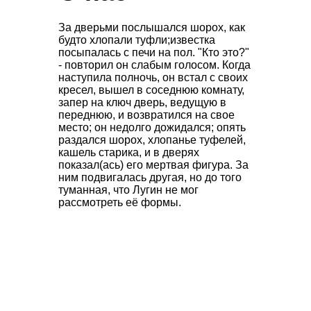
За дверьми послышался шорох, как
будто хлопали туфли;известка
посыпалась с печи на пол. "Кто это?"
- повторил он слабым голосом. Когда
наступила полночь, он встал с своих
кресел, вышел в соседнюю комнату,
запер на ключ дверь, ведущую в
переднюю, и возвратился на свое
место; он недолго дожидался; опять
раздался шорох, хлопанье туфелей,
кашель старика, и в дверях
показал(ась) его мертвая фигура. За
ним подвигалась другая, но до того
туманная, что Лугин не мог
рассмотреть её формы.