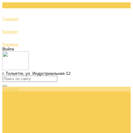
Главная
Кабинет
Корзина
Войти
г. Тольятти, ул. Индустриальная 12
Главная
Каталог бижутерии
О нас и наших брендах
Доставка и оплата
Контакты
...
Главная
Каталог бижутерии
О нас и наших брендах
Доставка и оплата